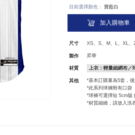
目前選擇顏色：
寶藍白
加入購物車
尺寸
XS、S、M、L、XL、2
昇華
製作
材質
上衣：輕量細網布／
*基本訂購量為5套，
其他
*此系列球褲附有口袋
*球褲可選擇短 5cm版 
*材質細緻，請放入洗