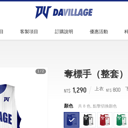
足球
套量申請
球衣故事
全昇華服飾資訊
目
客製項目
訂購說明
優惠活動
件
尺寸測量方式
常見問題
奪標手（整套）
1
/
2
1,290
800
上衣
顏色
共 8 色, 點擊切換顏色