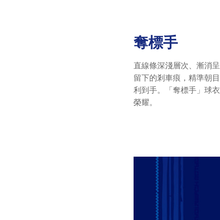
奪標手
直線條深淺層次、漸消
留下的剎車痕，精準朝
利到手。「奪標手」球
榮耀。