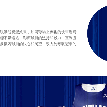
呈現動態視覺效果，如同球場上奔馳的快車過彎
目標不斷追逐，彰顯球員的堅持和毅力，直到勝
衣象徵著球員的決心和渴望，致力於奪取冠軍的