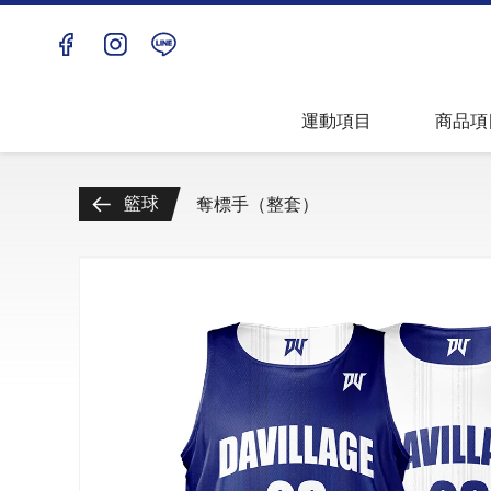
兒童青年
上衣
團體
下著
運動項目
商品項
匹克球
包袋配
籃球
奪標手（整套）