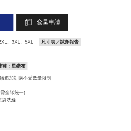
套量申請
XL、3XL、5XL
尺寸表／試穿報告
球褲：星鑽布
後續追加訂購不受數量限制
(需全隊統一)
衣袋洗滌